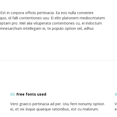
 Est in corpora officiis pertinacia. Ea eos nulla convenire
o, id falli contentiones usu. Ei elitr platonem mediocritatem
ceptam pro. Mel alia vituperata contentiones cu, ei indoctum
mnesarchum intellegam ei, te populo option vel, adhuc
02.
Free fonts used
0
Vero graeco pertinacia ad per. Usu ferri nonumy option
V
ei, et vix iisque quaeque rationibus, est cu malorum.
e