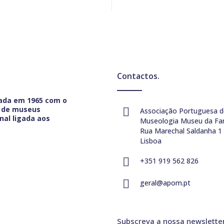
Contactos.
dada em 1965 com o
s de museus
Associação Portuguesa d
nal ligada aos
Museologia Museu da Fa
Rua Marechal Saldanha 1
Lisboa
+351 919 562 826
geral@apom.pt
Subscreva a nossa newsletter