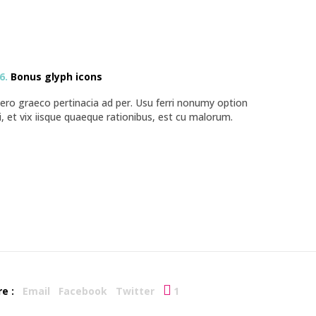
6.
Bonus glyph icons
ero graeco pertinacia ad per. Usu ferri nonumy option
i, et vix iisque quaeque rationibus, est cu malorum.
e :
Email
Facebook
Twitter
1