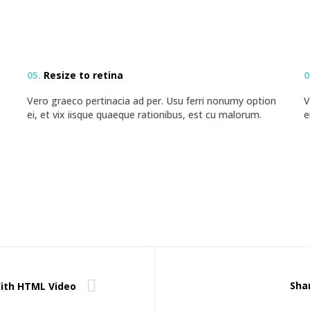
05.
Resize to retina
0
Vero graeco pertinacia ad per. Usu ferri nonumy option
V
ei, et vix iisque quaeque rationibus, est cu malorum.
e
Shar
ith HTML Video