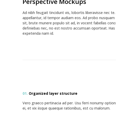
Perspective Mockups
Ad nibh feugait tincidunt vis, lobortis liberavisse nec te.
appellantur, id tempor audiam eos. Ad probo nusquam qu
sit, brute munere populo sit ad, in vocent fabellas con
definiebas nec, no est nostro accumsan oporteat. Has 
expetenda nam id.
01.
Organized layer structure
Vero graeco pertinacia ad per. Usu ferri nonumy option
ei, et vix iisque quaeque rationibus, est cu malorum.